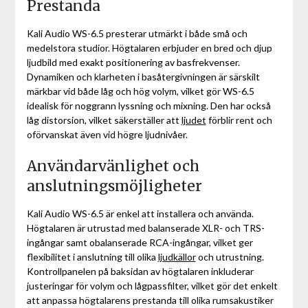
Prestanda
Kali Audio WS-6.5 presterar utmärkt i både små och
medelstora studior. Högtalaren erbjuder en bred och djup
ljudbild med exakt positionering av basfrekvenser.
Dynamiken och klarheten i basåtergivningen är särskilt
märkbar vid både låg och hög volym, vilket gör WS-6.5
idealisk för noggrann lyssning och mixning. Den har också
låg distorsion, vilket säkerställer att
ljudet
förblir rent och
oförvanskat även vid högre ljudnivåer.
Användarvänlighet och
anslutningsmöjligheter
Kali Audio WS-6.5 är enkel att installera och använda.
Högtalaren är utrustad med balanserade XLR- och TRS-
ingångar samt obalanserade RCA-ingångar, vilket ger
flexibilitet i anslutning till olika
ljudkällor
och utrustning.
Kontrollpanelen på baksidan av högtalaren inkluderar
justeringar för volym och lågpassfilter, vilket gör det enkelt
att anpassa högtalarens prestanda till olika rumsakustiker