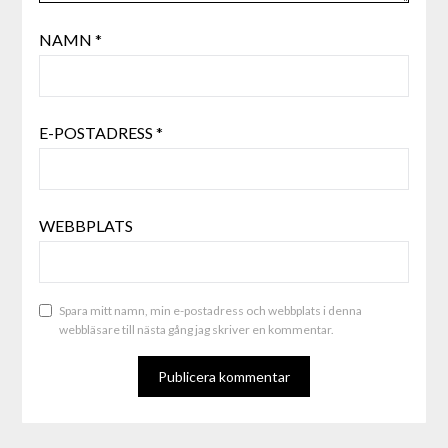
NAMN
*
E-POSTADRESS
*
WEBBPLATS
Spara mitt namn, min e-postadress och webbplats i denna
webbläsare till nästa gång jag skriver en kommentar.
ALTERNATIVE: