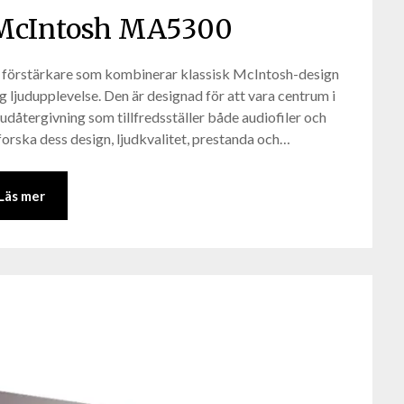
 McIntosh MA5300
 förstärkare som kombinerar klassisk McIntosh-design
g ljudupplevelse. Den är designad för att vara centrum i
ljudåtergivning som tillfredsställer både audiofiler och
forska dess design, ljudkvalitet, prestanda och…
Läs mer