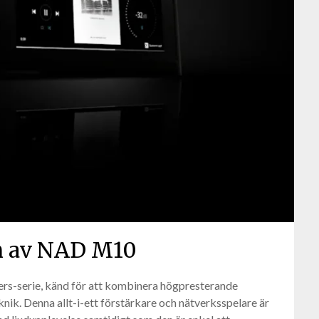
n av NAD M10
s-serie, känd för att kombinera högpresterande
nik. Denna allt-i-ett förstärkare och nätverksspelare är