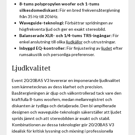
8-tums polypropylen woofer och 1-tums
silkesdomediskant:
För en bred frekvensåtergivning
från 35 Hz till 20 kHz.
Waveguide-teknologi:
Förbättrar spridningen av
högfrekventa ljud och ger en exakt stereobild.
Balanserade XLR- och 1/4-tums TRS-ingångar:
För
enkel anslutning till olika
ljudkällor
och utrustningar.
Inbyggd EQ-kontroller:
För finjustering av
ljudet
efter
rumsakustik och personliga preferenser.
Ljudkvalitet
Event 20/20BAS V3 levererar en imponerande ljudkvalitet
som kännetecknas av dess klarhet och precision.
Basåtergivningen är djup och välkontrollerad tack vare den
kraftfulla 8-tums woofern, medan mellanregistret och
diskanten är tydliga och detaljerade. Den bi-ampifierade
designen och waveguide-teknologin säkerställer att ljudet
sprids jämnt och att stereobilden är exakt och stabil.
Kombinationen av dessa teknologier gör 20/20BAS V3
idealisk för kritisk lyssning och mixning i professionella