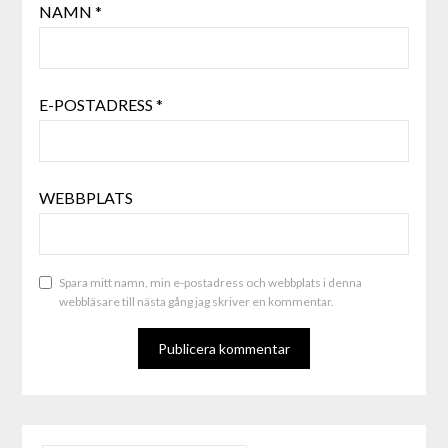
NAMN
*
E-POSTADRESS
*
WEBBPLATS
Spara mitt namn, min e-postadress och webbplats i denna
webbläsare till nästa gång jag skriver en kommentar.
ALTERNATIVE: