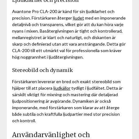
Avantone Pro CLA-200 är känd för sin ljudklarhet och
precision. Förstärkaren återger
ljudet
med en imponerande
detaljnivå och transparens, vilket gör att du kan höra varje
nyans i mixen. Basåtergivningen är tight och kontrollerad,
mellanregistret är klart och naturligt, och diskanten är
skarp och definierad utan att vara ansträngande. Detta gör
CLA-200 till ett utmärkt val för professionella som kräver
hög noggrannhet i ljudåtergivningen.
Stereobild och dynamik
Förstärkaren levererar en bred och exakt stereobild som
hjälper till att placera
ljudkällor
tydligt i ljudfältet. Detta är
särskilt viktigt för mixning och mastering där detaljerad
ljudpositionering är avgörande. Dynamiken är också
imponerande, med förstärkaren som klarar av att återge
både subtila och kraftfulla ljudpartier med stor precision
och kontroll.
Användarvänlighet och