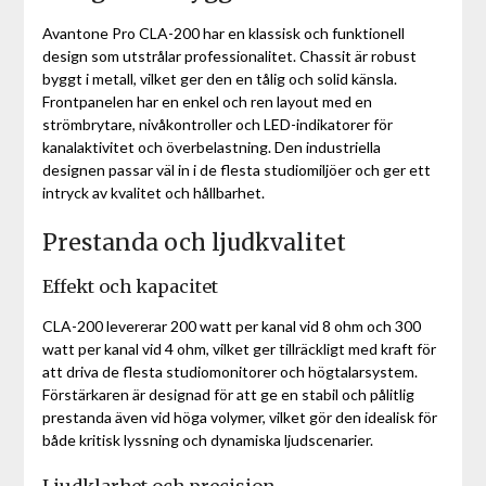
Avantone Pro CLA-200 har en klassisk och funktionell
design som utstrålar professionalitet. Chassit är robust
byggt i metall, vilket ger den en tålig och solid känsla.
Frontpanelen har en enkel och ren layout med en
strömbrytare, nivåkontroller och LED-indikatorer för
kanalaktivitet och överbelastning. Den industriella
designen passar väl in i de flesta studiomiljöer och ger ett
intryck av kvalitet och hållbarhet.
Prestanda och ljudkvalitet
Effekt och kapacitet
CLA-200 levererar 200 watt per kanal vid 8 ohm och 300
watt per kanal vid 4 ohm, vilket ger tillräckligt med kraft för
att driva de flesta studiomonitorer och högtalarsystem.
Förstärkaren är designad för att ge en stabil och pålitlig
prestanda även vid höga volymer, vilket gör den idealisk för
både kritisk lyssning och dynamiska ljudscenarier.
Ljudklarhet och precision