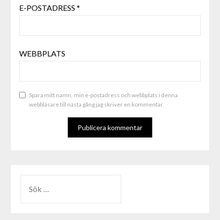
E-POSTADRESS
*
WEBBPLATS
Spara mitt namn, min e-postadress och webbplats i denna
webbläsare till nästa gång jag skriver en kommentar.
ALTERNATIVE: