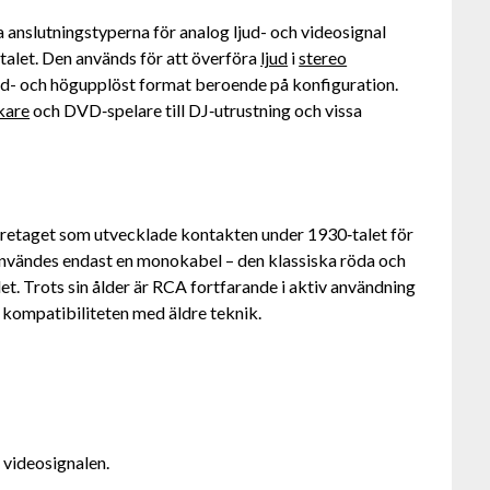
anslutningstyperna för analog ljud- och videosignal
talet. Den används för att överföra
ljud
i
stereo
ard- och högupplöst format beroende på konfiguration.
kare
och DVD‑spelare till DJ‑utrustning och vissa
företaget som utvecklade kontakten under 1930‑talet för
användes endast en monokabel – den klassiska röda och
t. Trots sin ålder är RCA fortfarande i aktiv användning
 kompatibiliteten med äldre teknik.
r videosignalen.