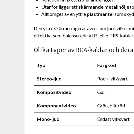
Utanför ligger ett
skärmande metallhölje
(o
Allt omges av en yttre
plastmantel
som skydd
Den yttre skärmen agerar även som jord vilket 
effektivt som balanserade XLR- eller TRS-kablar
Olika typer av RCA‑kablar och der
Typ
Färgkod
Stereo‑ljud
Röd + vit/svart
Kompositvideo
Gul
Komponentvideo
Grön, blå, röd
Mono‑ljud
Endast vit/svart