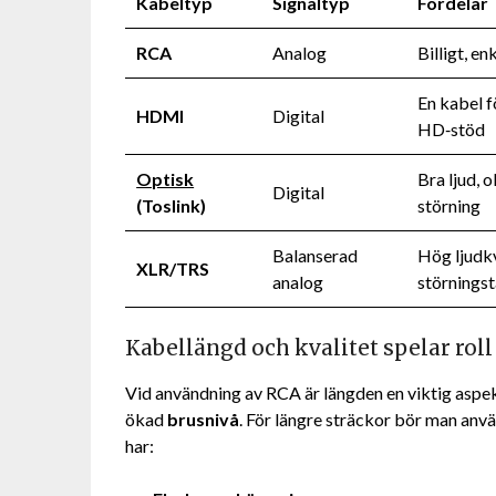
Kabeltyp
Signaltyp
Fördelar
RCA
Analog
Billigt, en
En kabel fö
HDMI
Digital
HD‑stöd
Optisk
Bra ljud, o
Digital
(Toslink)
störning
Balanserad
Hög ljudkv
XLR/TRS
analog
störningst
Kabellängd och kvalitet spelar roll
Vid användning av RCA är längden en viktig aspek
ökad
brusnivå
. För längre sträckor bör man anvä
har: