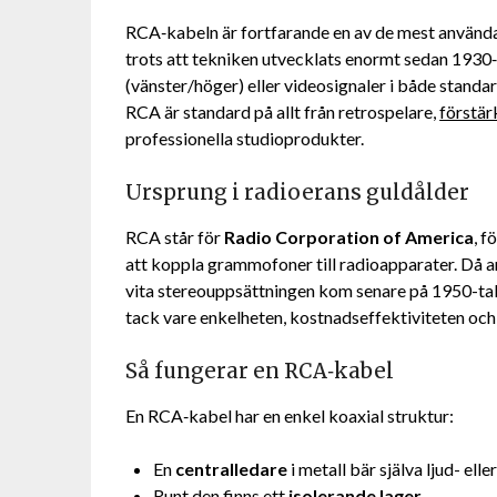
RCA‑kabeln är fortfarande en av de mest använda 
trots att tekniken utvecklats enormt sedan 1930‑
(vänster/höger) eller videosignaler i både stand
RCA är standard på allt från retrospelare,
förstär
professionella studioprodukter.
Ursprung i radioerans guldålder
RCA står för
Radio Corporation of America
, 
att koppla grammofoner till radioapparater. Då 
vita stereouppsättningen kom senare på 1950-tale
tack vare enkelheten, kostnadseffektiviteten och
Så fungerar en RCA‑kabel
En RCA‑kabel har en enkel koaxial struktur:
En
centralledare
i metall bär själva ljud- elle
Runt den finns ett
isolerande lager
.