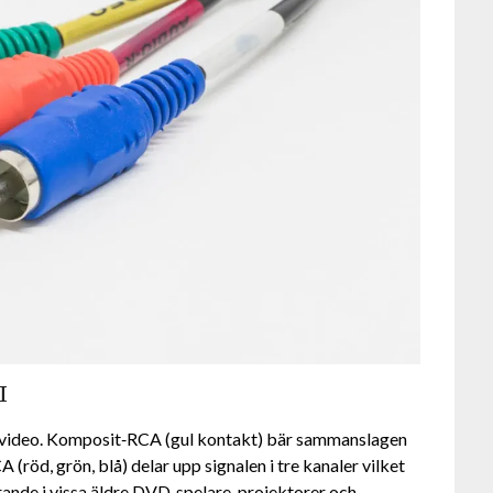
I
 video. Komposit‑RCA (gul kontakt) bär sammanslagen
röd, grön, blå) delar upp signalen i tre kanaler vilket
rande i vissa äldre DVD‑spelare,
projektorer
och