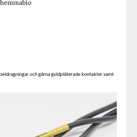
ch hemmabio
kabeldragningar och gärna guldpläterade kontakter samt