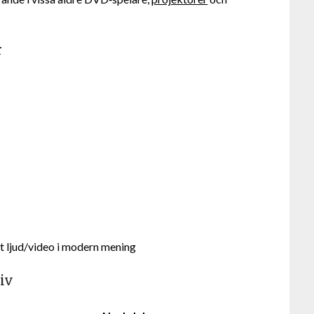
r
st ljud/video i modern mening
iv