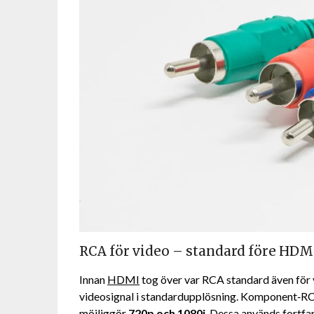
RCA för video – standard före HDM
Innan
HDMI
tog över var RCA standard även för
videosignal i standardupplösning. Komponent‑RCA (
möjliggör
720p och 1080i
. Dessa används fortfa