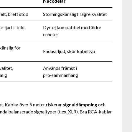
Nackdelar
kelt, brett stöd
Störningskänsligt, lägre kvalitet
r ljud + bild,
Dyr, ej kompatibel med äldre
enheter
känslig för
Endast ljud, skör kabeltyp
alitet,
Används främst i
ålig
pro‑sammanhang
t. Kablar över 5 meter riskerar
signaldämpning
och
nda balanserade signaltyper (t.ex.
XLR
). Bra RCA‑kablar