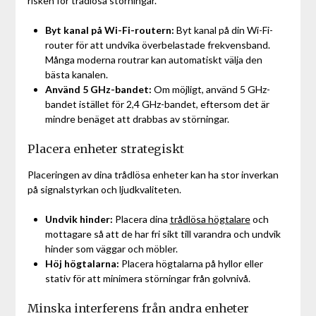
risken för trådlösa störningar.
Byt kanal på Wi-Fi-routern:
Byt kanal på din Wi-Fi-
router för att undvika överbelastade frekvensband.
Många moderna routrar kan automatiskt välja den
bästa kanalen.
Använd 5 GHz-bandet:
Om möjligt, använd 5 GHz-
bandet istället för 2,4 GHz-bandet, eftersom det är
mindre benäget att drabbas av störningar.
Placera enheter strategiskt
Placeringen av dina trådlösa enheter kan ha stor inverkan
på signalstyrkan och ljudkvaliteten.
Undvik hinder:
Placera dina
trådlösa högtalare
och
mottagare så att de har fri sikt till varandra och undvik
hinder som väggar och möbler.
Höj högtalarna:
Placera högtalarna på hyllor eller
stativ för att minimera störningar från golvnivå.
Minska interferens från andra enheter