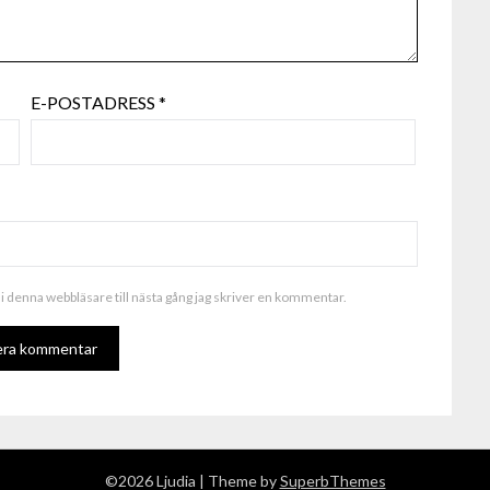
E-POSTADRESS
*
i denna webbläsare till nästa gång jag skriver en kommentar.
ALTERNATIVE:
©2026 Ljudia
| Theme by
SuperbThemes