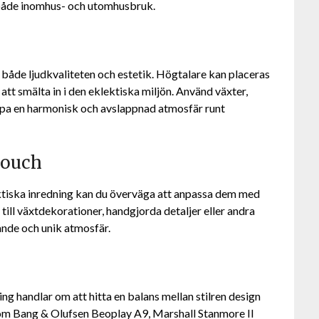
ör både inomhus- och utomhusbruk.
r både ljudkvaliteten och estetik. Högtalare kan placeras
r att smälta in i den eklektiska miljön. Använd växter,
kapa en harmonisk och avslappnad atmosfär runt
touch
lektiska inredning kan du överväga att anpassa dem med
 till växtdekorationer, handgjorda detaljer eller andra
nde och unik atmosfär.
ing handlar om att hitta en balans mellan stilren design
 som Bang & Olufsen Beoplay A9, Marshall Stanmore II