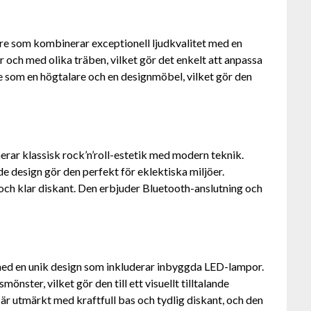
re som kombinerar exceptionell ljudkvalitet med en
er och med olika träben, vilket gör det enkelt att anpassa
e som en högtalare och en designmöbel, vilket gör den
rar klassisk rock’n’roll-estetik med modern teknik.
e design gör den perfekt för eklektiska miljöer.
och klar diskant. Den erbjuder Bluetooth-anslutning och
ed en unik design som inkluderar inbyggda LED-lampor.
önster, vilket gör den till ett visuellt tilltalande
en är utmärkt med kraftfull bas och tydlig diskant, och den