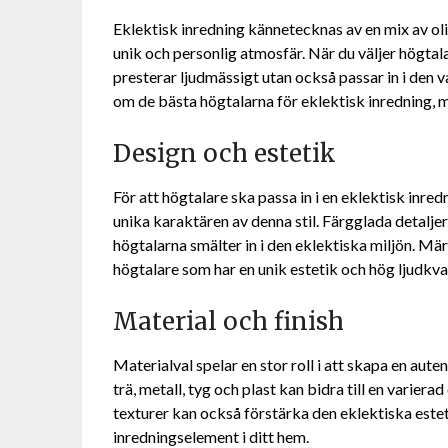
Eklektisk inredning kännetecknas av en mix av oli
unik och personlig atmosfär. När du väljer högtalar
presterar ljudmässigt utan också passar in i den v
om de bästa högtalarna för eklektisk inredning, m
Design och estetik
För att högtalare ska passa in i en eklektisk inre
unika karaktären av denna stil. Färgglada detaljer,
högtalarna smälter in i den eklektiska miljön. M
högtalare som har en unik estetik och hög ljudkval
Material och finish
Materialval spelar en stor roll i att skapa en aute
trä, metall, tyg och plast kan bidra till en varier
texturer kan också förstärka den eklektiska este
inredningselement i ditt hem.