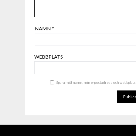
NAMN
*
WEBBPLATS
Spara mitt namn, min e-postadress och webbplats 