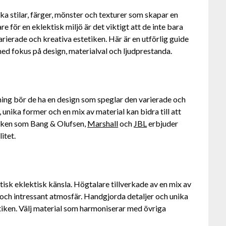
ka stilar, färger, mönster och texturer som skapar en
e för en eklektisk miljö är det viktigt att de inte bara
arierade och kreativa estetiken. Här är en utförlig guide
ed fokus på design, materialval och ljudprestanda.
dning bör de ha en design som speglar den varierade och
 unika former och en mix av material kan bidra till att
ärken som Bang & Olufsen,
Marshall
och
JBL
erbjuder
itet.
ntisk eklektisk känsla. Högtalare tillverkade av en mix av
ad och intressant atmosfär. Handgjorda detaljer och unika
tiken. Välj material som harmoniserar med övriga